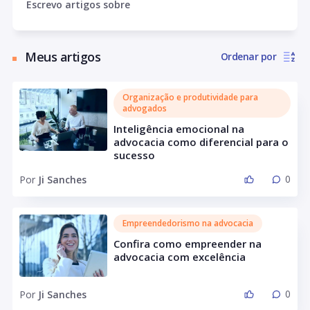
Escrevo artigos sobre
empresas e escritórios jurídicos com enfoque na
multidisciplinaridade entre gestão, estratégia, liderança,
com larga experiência em treinamento corporativo e
Meus artigos
Ordenar por
mentoria de profissionais. Há anos desenvolve
advogados com mentalidade estratégica e inovadora
para a nova economia em sua plataforma Direito &
Organização e produtividade para
Gestão.
advogados
Inteligência emocional na
advocacia como diferencial para o
sucesso
0
Por
Ji Sanches
Empreendedorismo na advocacia
Confira como empreender na
advocacia com excelência
0
Por
Ji Sanches