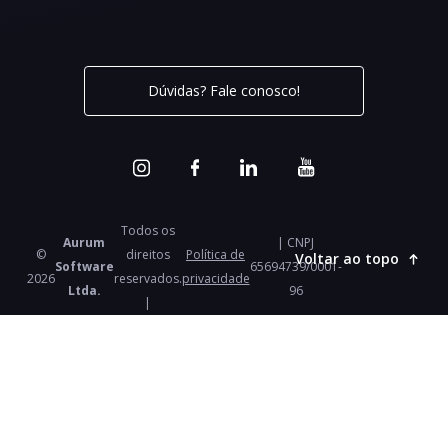
Dúvidas? Fale conosco!
Todos os
Aurum
| CNPJ
©
direitos
Política de
Voltar ao topo
Software
65694739/0001-
2026
reservados.
privacidade
Ltda.
96
|