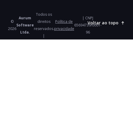
Todos os
Aurum
| CNPJ
©
direitos
Política de
Voltar ao topo
Software
65694739/0001-
2026
reservados.
privacidade
Ltda.
96
|