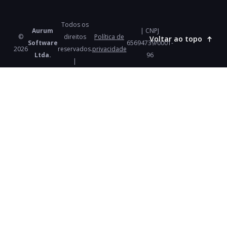
Todos os
Aurum
| CNPJ
©
direitos
Política de
Voltar ao topo
Software
65694739/0001-
2026
reservados.
privacidade
Ltda.
96
|