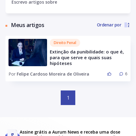
Escrevo artigos sobre
Porto Alegre. Como professor, vê nos alunos potenciais
agentes de transformação. Estudioso da temática de
direito e tecnologia desde o final da década de 90. Atua
Meus artigos
Ordenar por
nos estados do Rio Grande do Sul e Santa Catarina, nas
áreas de Direito Criminal, Direito Administrativo
Sancionador e em temas envolvendo Direito e
Direito Penal
Tecnologia. Acredita no desempenho de uma advocacia
personalizada, preocupada e compromissada com a
Extinção da punibilidade: o que é,
busca pelas melhores estratégias e decisões focadas no
para que serve e quais suas
hipóteses
interesse dos clientes (pessoas físicas ou jurídicas).
6
Por
Felipe Cardoso Moreira de Oliveira
1
Assine grátis a Aurum News e receba uma dose