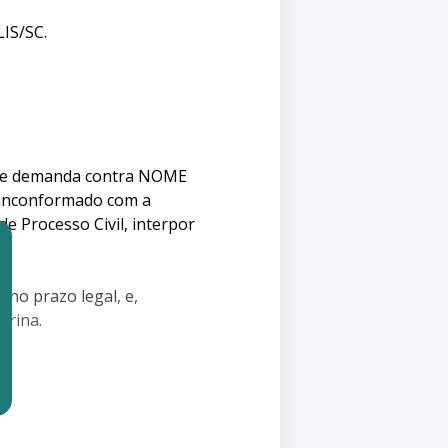
IS/SC.
onde demanda contra NOME
 inconformado com a
e Processo Civil, interpor
 no prazo legal, e,
arina.