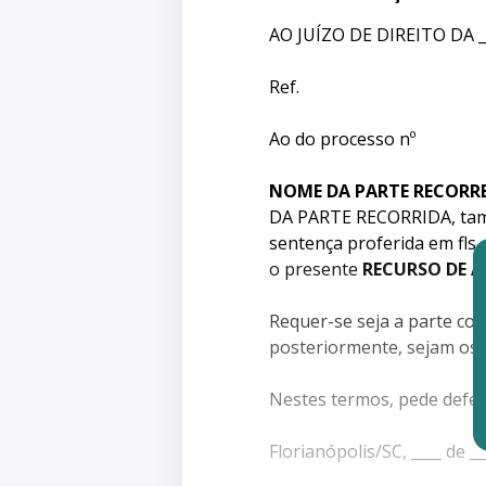
AO JUÍZO DE DIREITO DA 
Ref.
Ao do processo nº
NOME DA PARTE RECORR
DA PARTE RECORRIDA, tamb
sentença proferida em fls.
o presente
RECURSO DE A
Requer-se seja a parte con
posteriormente, sejam os a
Nestes termos, pede defer
Florianópolis/SC, ____ de __