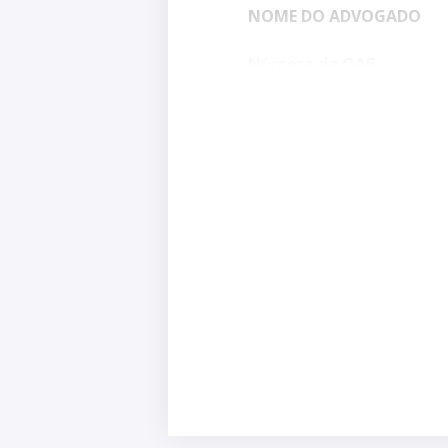
NOME DO ADVOGADO
Número da OAB
Parte 2: Petição das r
AO TRIBUNAL DE JUSTIÇ
RAZÕES DO RECURSO DE
Apelante: NOME DA PAR
Apelado: NOME DA PARTE
Ref. ao do processo nº…