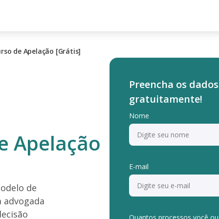
rso de Apelação [Grátis]
Preencha os dados
gratuitamente!
Nome
e Apelação
E-mail
modelo de
ma advogada
decisão
Quantos processos você ou