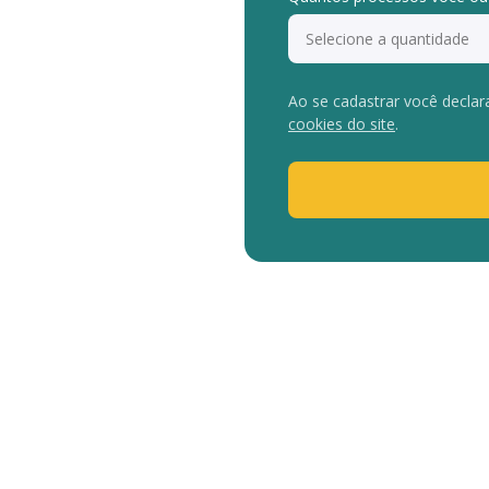
Ao se cadastrar você declar
cookies do site
.