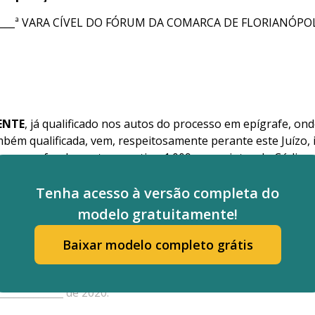
____ª VARA CÍVEL DO FÓRUM DA COMARCA DE FLORIANÓPOL
ENTE
, já qualificado nos autos do processo em epígrafe, 
ém qualificada, vem, respeitosamente perante este Juízo,
 ___, com fundamento no artigo 1.009 e seguintes do Código d
PELAÇÃO CÍVEL
, conforme razões que seguem.
Tenha acesso à versão completa do
trária intimada para, querendo, oferecer suas contrarrazões
modelo gratuitamente!
utos remetidos ao egrégio Tribunal de Justiça de Santa Cat
Baixar modelo completo grátis
imento.
_____________ de 2020.