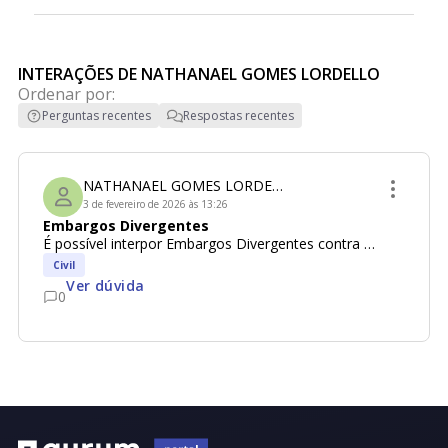
INTERAÇÕES DE NATHANAEL GOMES LORDELLO
Ordenar por:
Perguntas recentes
Respostas recentes
NATHANAEL GOMES LORDELLO
3 de fevereiro de 2026 às 13:26
Embargos Divergentes
É possível interpor Embargos Divergentes contra 
decisão de não provimento do Agravo Interno em 
Civil
Agravo de Recurso Especial, no STJ?
Ver dúvida
0