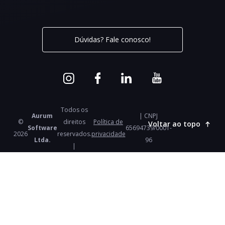
Dúvidas? Fale conosco!
Todos os
Aurum
| CNPJ
©
direitos
Política de
Voltar ao topo
Software
65694739/0001-
2026
reservados.
privacidade
Ltda.
96
|