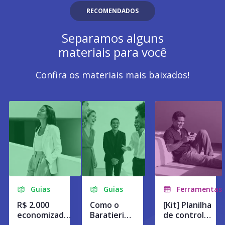
RECOMENDADOS
Separamos alguns
materiais para você
Confira os materiais mais baixados!
Guias
Guias
Ferramentas
R$ 2.000
Como o
[Kit] Planilha
economizados
Baratieri
de controle