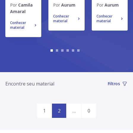
por mês: veja
Advogados
de
Por
Camila
Por
Aurum
Por
Aurum
como a Sâmia
economizou
honorários
assumiu a
Amaral
até 10
advocatícios:
Conhecer
Conhecer
controladoria
horas
da
material
material
Conhecer
do próprio
semanais
precificação
material
escritório
com o
à cobrança
com a IA do
Astrea
Astrea
Encontre seu material
Filtros
1
2
…
0